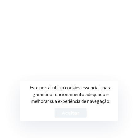
PROCESSO SELETIVO 20.2026 – PINTOR
Trabalhando com transparência e dedicação para
Este portal utiliza cookies essenciais para
promover qualidade de vida, desenvolvimento e
garantir o funcionamento adequado e
oportunidades para a população.
melhorar sua experiência de navegação.
Aceitar