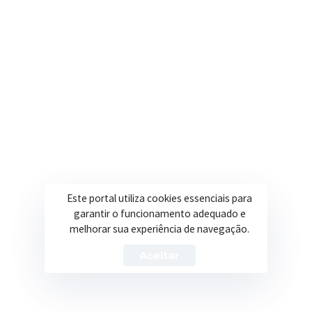
Carga Horária Mensal:
___________________________________________
Horário de Trabalho:
___________________________________________
DECLARO que sou aposentado no cargo de:
Este portal utiliza cookies essenciais para
garantir o funcionamento adequado e
___________________________________________
melhorar sua experiência de navegação.
E recebo meus proventos através do:
Aceitar
___________________________________________