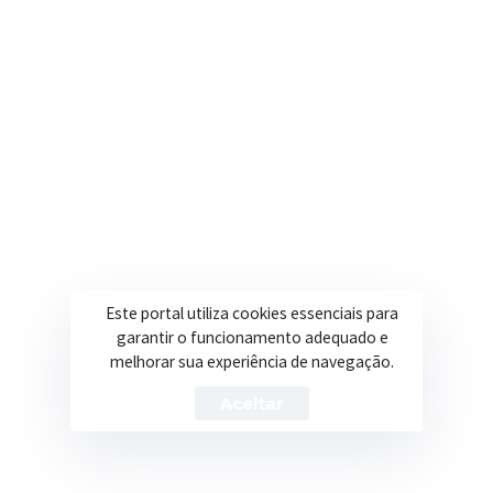
contato@itapeva.mg.gov.br
Onde estamos
R. Ulisses Escobar, 30 – Centro, Itapeva/MG
Secretarias
Institucional
Assistência Social
Sobre a Prefeitura
Educação
Notícias
Este portal utiliza cookies essenciais para
garantir o funcionamento adequado e
Esportes
Portal Transparência
melhorar sua experiência de navegação.
Saúde
Licitações
Aceitar
Obras