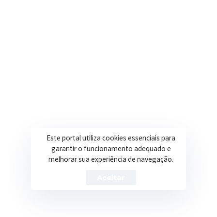
7 de agosto de 2026
Funcionalismo Público
5ª CONVOCAÇÃO SELETIVO 001.2025 – DECRETO
59.2026 (Ler atentamente os arquivos abaixo,
não esquecendo de trazer já preenchidos os
anexos necessários conforme convocação.)
6 de agosto de 2026
Funcionalismo Público
PROCESSO SELETIVO 20.2026 – PINTOR
Este portal utiliza cookies essenciais para
garantir o funcionamento adequado e
melhorar sua experiência de navegação.
Aceitar