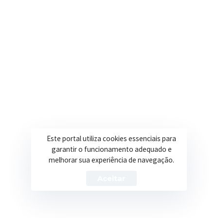
ANEXO III
DECLARAÇÃO DE NÃO ACUMULAÇÃO
DE CARGOS, EMPREGOS OU FUNÇÕES PÚBLICAS.
Este portal utiliza cookies essenciais para
Eu,
garantir o funcionamento adequado e
___________________________________________
melhorar sua experiência de navegação.
portador do RG nº _________________ e CPF nº
Aceitar
_____________________, DECLARO para fins de
contratação no cargo de
_________________________________,na