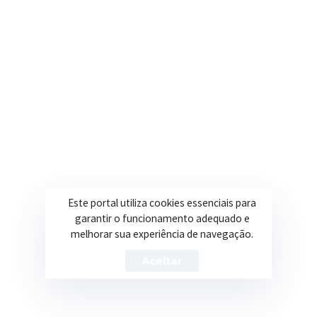
Onde estamos
R. Ulisses Escobar, 30 – Centro, Itapeva/MG
Secretarias
Institucional
Assistência Social
Sobre a Prefeitura
Educação
Notícias
Este portal utiliza cookies essenciais para
Esportes
Portal Transparência
garantir o funcionamento adequado e
Saúde
Licitações
melhorar sua experiência de navegação.
Obras
Aceitar