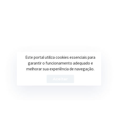
R. Ulisses Escobar, 30 – Centro, Itapeva/MG
Secretarias
Institucional
Assistência Social
Sobre a Prefeitura
Educação
Notícias
Este portal utiliza cookies essenciais para
garantir o funcionamento adequado e
Esportes
Portal Transparência
melhorar sua experiência de navegação.
Saúde
Licitações
Aceitar
Obras
Prefeitura de Itapeva – ©2026 Todos os Direitos Reservados