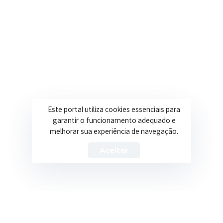
Secretarias
Institucional
Assistência Social
Sobre a Prefeitura
Educação
Notícias
Esportes
Portal Transparência
Este portal utiliza cookies essenciais para
garantir o funcionamento adequado e
Saúde
Licitações
melhorar sua experiência de navegação.
Obras
Aceitar
Prefeitura de Itapeva – ©2026 Todos os Direitos Reservados
Política de Privacidade
Termos de Uso