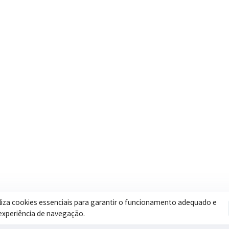
Contatos
Secretar
Segunda a Sexta: 08h às 17h
Assistência 
(35) 3616-0880
Educação
Nosso e-mail
Esportes
contato@itapeva.mg.gov.br
Saúde
Onde estamos
Obras
R. Ulisses Escobar, 30 – Centro,
Itapeva/MG
iliza cookies essenciais para garantir o funcionamento adequado e
experiência de navegação.
Pol