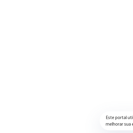
Trabalhando com transparência e dedicação
para promover qualidade de vida,
desenvolvimento e oportunidades para a
população.
Este portal ut
melhorar sua 
Prefeitura de Itapeva – ©2026 Todos os Direitos Reservados