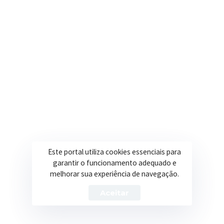
R. Ulisses Escobar, 30 – Centro, Itapeva/MG
Secretarias
Institucional
Assistência Social
Sobre a Prefeitura
Educação
Notícias
Esportes
Portal Transparência
Saúde
Licitações
Este portal utiliza cookies essenciais para
Obras
garantir o funcionamento adequado e
melhorar sua experiência de navegação.
Aceitar
Prefeitura de Itapeva – ©2026 Todos os Direitos Reservados