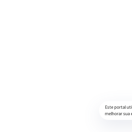
Trabalhando com transparência e dedicação
para promover qualidade de vida,
desenvolvimento e oportunidades para a
população.
Este portal ut
melhorar sua 
Prefeitura de Itapeva – ©2026 Todos os Direitos Reservados