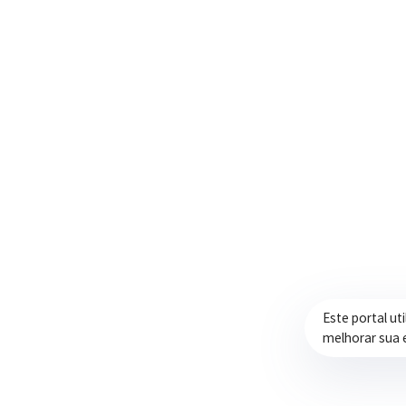
Trabalhando com transparência e dedicação
para promover qualidade de vida,
desenvolvimento e oportunidades para a
população.
Este portal ut
melhorar sua 
Prefeitura de Itapeva – ©2026 Todos os Direitos Reservados