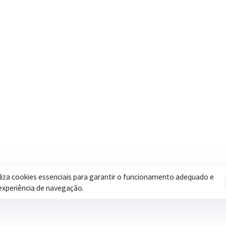
Contatos
Secretar
Segunda a Sexta: 08h às 17h
Assistência 
(35) 3616-0880
Educação
Nosso e-mail
Esportes
contato@itapeva.mg.gov.br
Saúde
Onde estamos
Obras
R. Ulisses Escobar, 30 – Centro,
Itapeva/MG
iliza cookies essenciais para garantir o funcionamento adequado e
experiência de navegação.
Pol