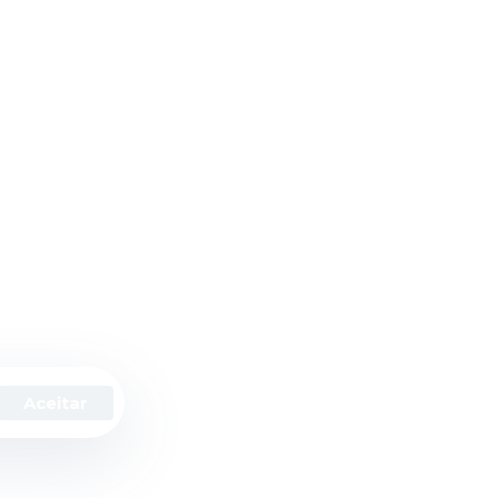
ias
Institucional
Social
Sobre a Prefeitura
Notícias
Portal Transparência
Licitações
Aceitar
ítica de Privacidade
Termos de Uso