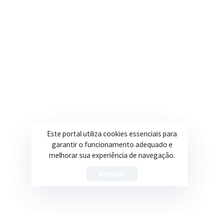
Onde estamos
R. Ulisses Escobar, 30 – Centro, Itapeva/MG
Secretarias
Institucional
Assistência Social
Sobre a Prefeitura
Educação
Notícias
Esportes
Portal Transparência
Este portal utiliza cookies essenciais para
Saúde
Licitações
garantir o funcionamento adequado e
melhorar sua experiência de navegação.
Obras
Aceitar
Prefeitura de Itapeva – ©2026 Todos os Direitos Reservados