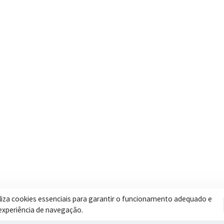
Contatos
Secretar
Segunda a Sexta: 08h às 17h
Assistência 
(35) 3616-0880
Educação
Nosso e-mail
Esportes
contato@itapeva.mg.gov.br
Saúde
Onde estamos
Obras
R. Ulisses Escobar, 30 – Centro,
Itapeva/MG
iliza cookies essenciais para garantir o funcionamento adequado e
experiência de navegação.
Pol