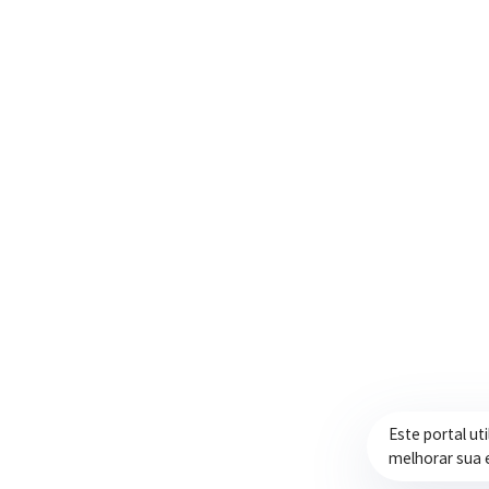
Trabalhando com transparência e dedicação
para promover qualidade de vida,
desenvolvimento e oportunidades para a
população.
Este portal ut
melhorar sua 
Prefeitura de Itapeva – ©2026 Todos os Direitos Reservados