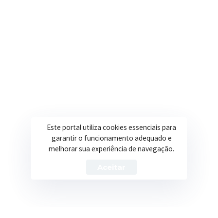
Onde estamos
R. Ulisses Escobar, 30 – Centro, Itapeva/MG
Secretarias
Institucional
Assistência Social
Sobre a Prefeitura
Este portal utiliza cookies essenciais para
Educação
Notícias
garantir o funcionamento adequado e
Esportes
Portal Transparência
melhorar sua experiência de navegação.
Saúde
Licitações
Aceitar
Obras