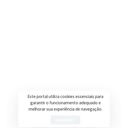
contato@itapeva.mg.gov.br
Onde estamos
R. Ulisses Escobar, 30 – Centro, Itapeva/MG
Secretarias
Institucional
Assistência Social
Sobre a Prefeitura
Educação
Notícias
Esportes
Portal Transparência
Este portal utiliza cookies essenciais para
garantir o funcionamento adequado e
Saúde
Licitações
melhorar sua experiência de navegação.
Obras
Aceitar