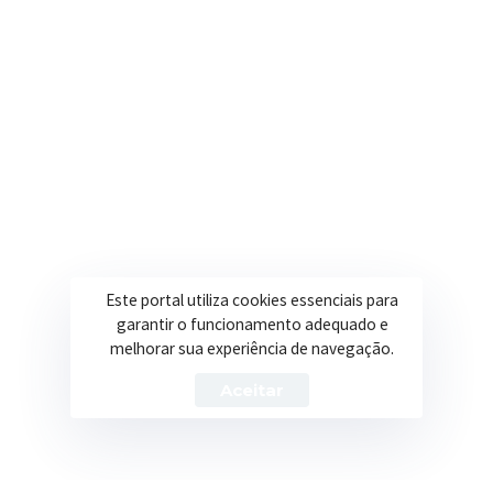
Onde estamos
R. Ulisses Escobar, 30 – Centro, Itapeva/MG
Secretarias
Institucional
Assistência Social
Sobre a Prefeitura
Educação
Notícias
Esportes
Portal Transparência
Este portal utiliza cookies essenciais para
Saúde
Licitações
garantir o funcionamento adequado e
melhorar sua experiência de navegação.
Obras
Aceitar
Prefeitura de Itapeva – ©2026 Todos os Direitos Reservados