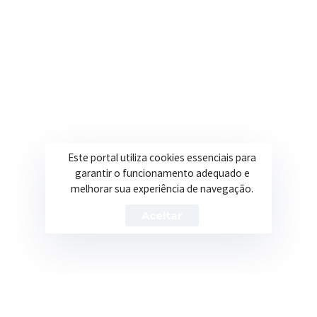
Secretarias
Institucional
Assistência Social
Sobre a Prefeitura
Educação
Notícias
Esportes
Portal Transparência
Este portal utiliza cookies essenciais para
garantir o funcionamento adequado e
Saúde
Licitações
melhorar sua experiência de navegação.
Obras
Aceitar
Prefeitura de Itapeva – ©2026 Todos os Direitos Reservados
Política de Privacidade
Termos de Uso