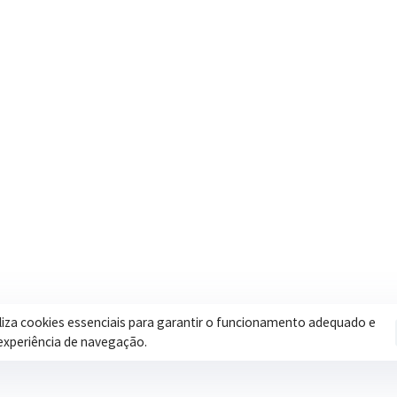
Contatos
Secretar
Segunda a Sexta: 08h às 17h
Assistência 
(35) 3616-0880
Educação
Nosso e-mail
Esportes
contato@itapeva.mg.gov.br
Saúde
Onde estamos
Obras
R. Ulisses Escobar, 30 – Centro,
Itapeva/MG
iliza cookies essenciais para garantir o funcionamento adequado e
experiência de navegação.
Pol