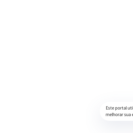
Trabalhando com transparência e dedicação
para promover qualidade de vida,
desenvolvimento e oportunidades para a
população.
Este portal ut
melhorar sua 
Prefeitura de Itapeva – ©2026 Todos os Direitos Reservados