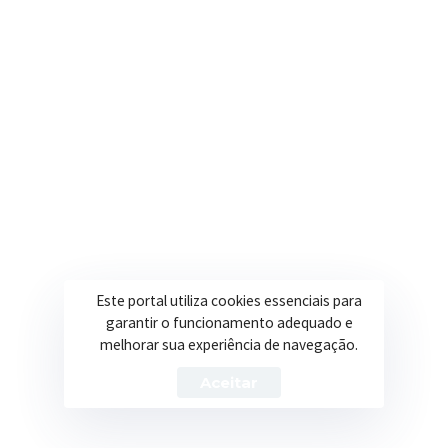
Onde estamos
R. Ulisses Escobar, 30 – Centro, Itapeva/MG
Secretarias
Institucional
Assistência Social
Sobre a Prefeitura
Educação
Notícias
Esportes
Portal Transparência
Este portal utiliza cookies essenciais para
Saúde
Licitações
garantir o funcionamento adequado e
melhorar sua experiência de navegação.
Obras
Aceitar
Prefeitura de Itapeva – ©2026 Todos os Direitos Reservados