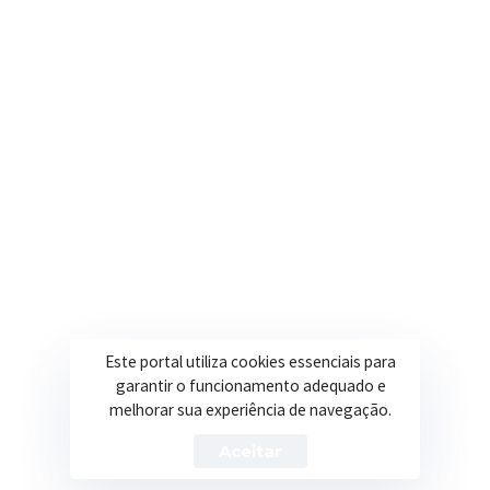
Onde estamos
R. Ulisses Escobar, 30 – Centro, Itapeva/MG
Secretarias
Institucional
Assistência Social
Sobre a Prefeitura
Educação
Notícias
Esportes
Portal Transparência
Saúde
Licitações
Este portal utiliza cookies essenciais para
Obras
garantir o funcionamento adequado e
melhorar sua experiência de navegação.
Aceitar
Prefeitura de Itapeva – ©2026 Todos os Direitos Reservados