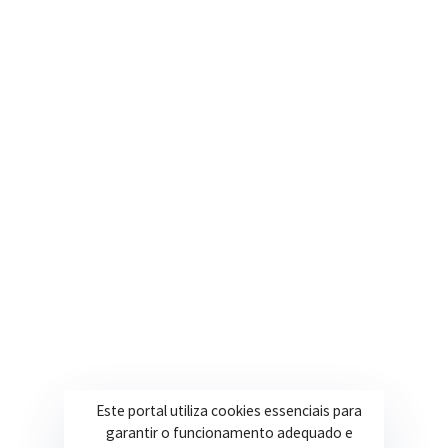
Nosso e-mail
contato@itapeva.mg.gov.br
Onde estamos
R. Ulisses Escobar, 30 – Centro, Itapeva/MG
Secretarias
Institucional
Assistência Social
Sobre a Prefeitura
Educação
Notícias
Esportes
Portal Transparência
Saúde
Licitações
Este portal utiliza cookies essenciais para
Obras
garantir o funcionamento adequado e