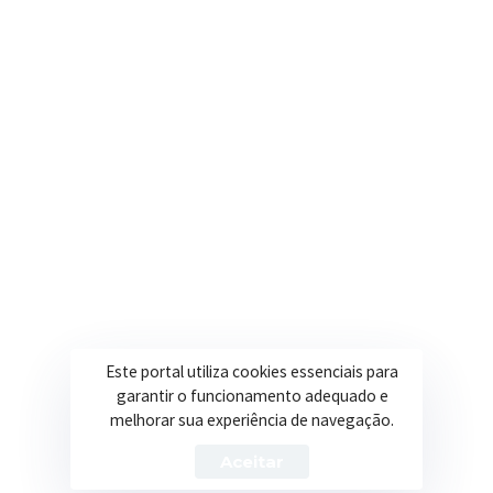
contato@itapeva.mg.gov.br
Onde estamos
R. Ulisses Escobar, 30 – Centro, Itapeva/MG
Secretarias
Institucional
Assistência Social
Sobre a Prefeitura
Educação
Notícias
Esportes
Portal Transparência
Este portal utiliza cookies essenciais para
garantir o funcionamento adequado e
Saúde
Licitações
melhorar sua experiência de navegação.
Obras
Aceitar