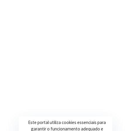
Contatos
Segunda a Sexta: 08h às 17h
(35) 3616-0880
Nosso e-mail
contato@itapeva.mg.gov.br
Onde estamos
R. Ulisses Escobar, 30 – Centro, Itapeva/MG
Secretarias
Institucional
Este portal utiliza cookies essenciais para
garantir o funcionamento adequado e
Assistência Social
Sobre a Prefeitura