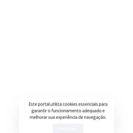
Onde estamos
R. Ulisses Escobar, 30 – Centro, Itapeva/MG
Secretarias
Institucional
Assistência Social
Sobre a Prefeitura
Educação
Notícias
Esportes
Portal Transparência
Saúde
Licitações
Este portal utiliza cookies essenciais para
Obras
garantir o funcionamento adequado e
melhorar sua experiência de navegação.
Aceitar
Prefeitura de Itapeva – ©2026 Todos os Direitos Reservados