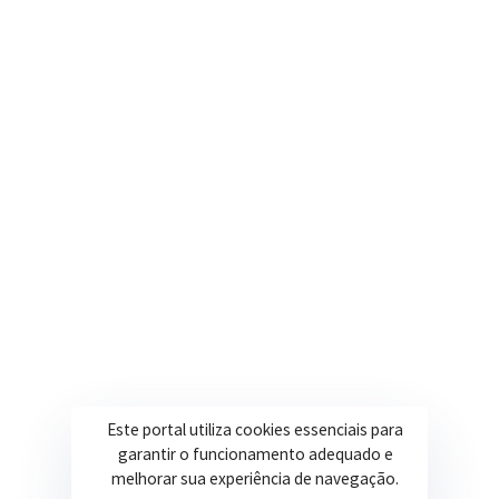
contato@itapeva.mg.gov.br
Onde estamos
R. Ulisses Escobar, 30 – Centro, Itapeva/MG
Secretarias
Institucional
Assistência Social
Sobre a Prefeitura
Educação
Notícias
Esportes
Portal Transparência
Saúde
Licitações
Este portal utiliza cookies essenciais para
Obras
garantir o funcionamento adequado e
melhorar sua experiência de navegação.