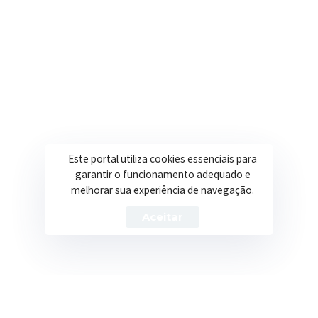
Onde estamos
R. Ulisses Escobar, 30 – Centro, Itapeva/MG
Secretarias
Institucional
Assistência Social
Sobre a Prefeitura
Este portal utiliza cookies essenciais para
Educação
Notícias
garantir o funcionamento adequado e
melhorar sua experiência de navegação.
Esportes
Portal Transparência
Saúde
Licitações
Aceitar
Obras
Prefeitura de Itapeva – ©2026 Todos os Direitos Reservados