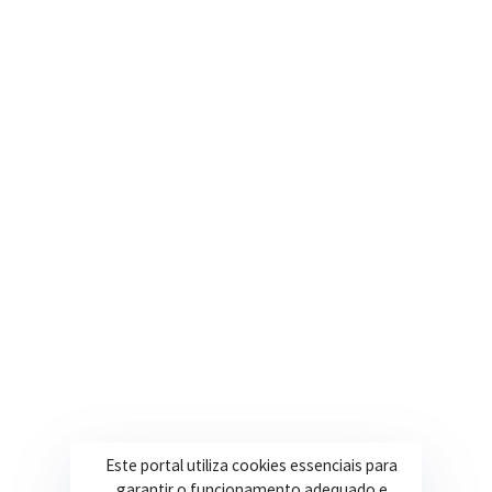
Nosso e-mail
contato@itapeva.mg.gov.br
Onde estamos
R. Ulisses Escobar, 30 – Centro, Itapeva/MG
Secretarias
Institucional
Assistência Social
Sobre a Prefeitura
Educação
Notícias
Esportes
Portal Transparência
Saúde
Licitações
Obras
Este portal utiliza cookies essenciais para
garantir o funcionamento adequado e