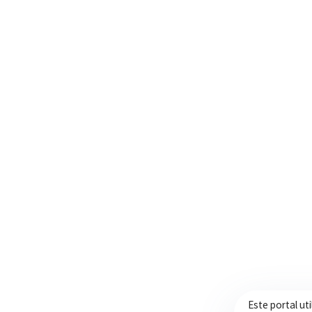
Trabalhando com transparência e dedicação
para promover qualidade de vida,
desenvolvimento e oportunidades para a
população.
Este portal ut