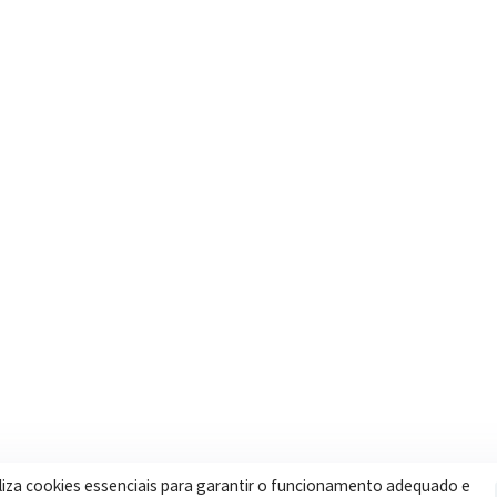
Contatos
Secretar
Segunda a Sexta: 08h às 17h
Assistência 
(35) 3616-0880
Educação
Nosso e-mail
Esportes
contato@itapeva.mg.gov.br
Saúde
Onde estamos
Obras
R. Ulisses Escobar, 30 – Centro,
Itapeva/MG
iliza cookies essenciais para garantir o funcionamento adequado e