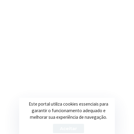
Nosso e-mail
contato@itapeva.mg.gov.br
Onde estamos
R. Ulisses Escobar, 30 – Centro, Itapeva/MG
Secretarias
Institucional
Assistência Social
Sobre a Prefeitura
Educação
Notícias
Esportes
Portal Transparência
Este portal utiliza cookies essenciais para
garantir o funcionamento adequado e
Saúde
Licitações
melhorar sua experiência de navegação.
Obras
Aceitar