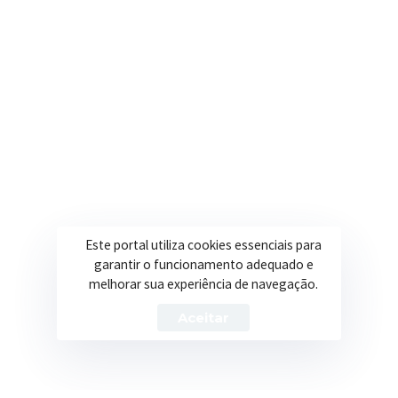
Secretarias
Institucional
Assistência Social
Sobre a Prefeitura
Educação
Notícias
Esportes
Portal Transparência
Saúde
Licitações
Este portal utiliza cookies essenciais para
Obras
garantir o funcionamento adequado e
melhorar sua experiência de navegação.
Aceitar
Prefeitura de Itapeva – ©2026 Todos os Direitos Reservados
Política de Privacidade
Termos de Uso