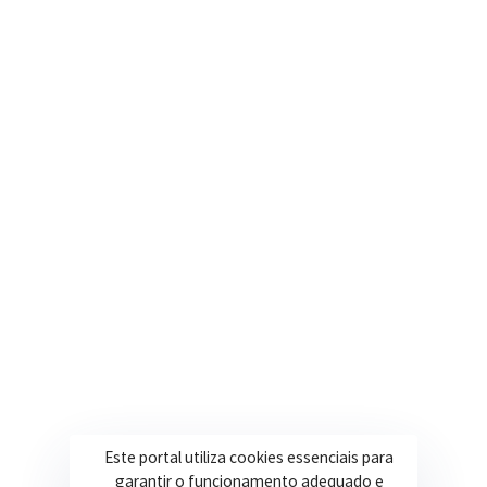
Nosso e-mail
contato@itapeva.mg.gov.br
Onde estamos
R. Ulisses Escobar, 30 – Centro, Itapeva/MG
Secretarias
Institucional
Assistência Social
Sobre a Prefeitura
Educação
Notícias
Esportes
Portal Transparência
Saúde
Licitações
Este portal utiliza cookies essenciais para
Obras
garantir o funcionamento adequado e