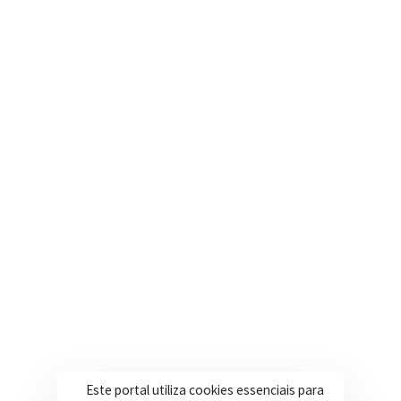
Segunda a Sexta: 08h às 17h
(35) 3616-0880
Nosso e-mail
contato@itapeva.mg.gov.br
Onde estamos
R. Ulisses Escobar, 30 – Centro, Itapeva/MG
Secretarias
Institucional
Assistência Social
Sobre a Prefeitura
Educação
Notícias
Esportes
Portal Transparência
Este portal utiliza cookies essenciais para