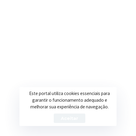
R. Ulisses Escobar, 30 – Centro, Itapeva/MG
Secretarias
Institucional
Assistência Social
Sobre a Prefeitura
Educação
Notícias
Esportes
Portal Transparência
Saúde
Licitações
Este portal utiliza cookies essenciais para
Obras
garantir o funcionamento adequado e
melhorar sua experiência de navegação.
Aceitar
Prefeitura de Itapeva – ©2026 Todos os Direitos Reservados