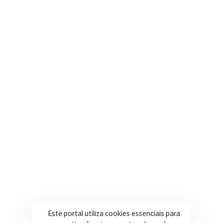
Nosso e-mail
contato@itapeva.mg.gov.br
Onde estamos
R. Ulisses Escobar, 30 – Centro, Itapeva/MG
Secretarias
Institucional
Assistência Social
Sobre a Prefeitura
Educação
Notícias
Esportes
Portal Transparência
Saúde
Licitações
Este portal utiliza cookies essenciais para
Obras