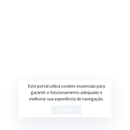
Secretarias
Institucional
Assistência Social
Sobre a Prefeitura
Educação
Notícias
Esportes
Portal Transparência
Saúde
Licitações
Este portal utiliza cookies essenciais para
Obras
garantir o funcionamento adequado e
melhorar sua experiência de navegação.
Aceitar
Prefeitura de Itapeva – ©2026 Todos os Direitos Reservados
Política de Privacidade
Termos de Uso