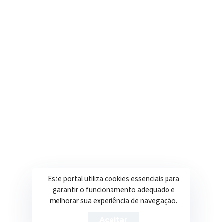
Onde estamos
R. Ulisses Escobar, 30 – Centro, Itapeva/MG
Secretarias
Institucional
Assistência Social
Sobre a Prefeitura
Educação
Notícias
Esportes
Portal Transparência
Saúde
Licitações
Este portal utiliza cookies essenciais para
Obras
garantir o funcionamento adequado e
melhorar sua experiência de navegação.
Aceitar