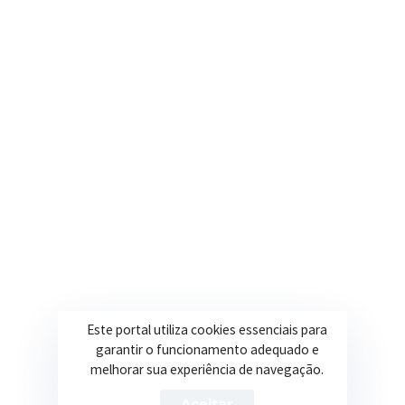
Onde estamos
R. Ulisses Escobar, 30 – Centro, Itapeva/MG
Secretarias
Institucional
Assistência Social
Sobre a Prefeitura
Educação
Notícias
Esportes
Portal Transparência
Saúde
Licitações
Este portal utiliza cookies essenciais para
Obras
garantir o funcionamento adequado e
melhorar sua experiência de navegação.
Aceitar