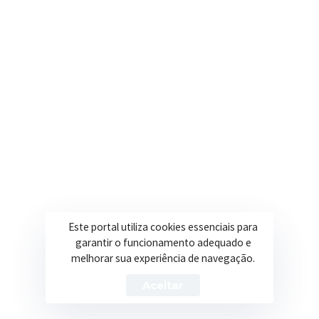
R. Ulisses Escobar, 30 – Centro, Itapeva/MG
Secretarias
Institucional
Assistência Social
Sobre a Prefeitura
Educação
Notícias
Esportes
Portal Transparência
Saúde
Licitações
Este portal utiliza cookies essenciais para
Obras
garantir o funcionamento adequado e
melhorar sua experiência de navegação.
Aceitar
Prefeitura de Itapeva – ©2026 Todos os Direitos Reservados