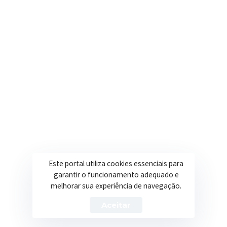
R. Ulisses Escobar, 30 – Centro, Itapeva/MG
Secretarias
Institucional
Assistência Social
Sobre a Prefeitura
Educação
Notícias
Esportes
Portal Transparência
Saúde
Licitações
Este portal utiliza cookies essenciais para
Obras
garantir o funcionamento adequado e
melhorar sua experiência de navegação.
Aceitar
Prefeitura de Itapeva – ©2026 Todos os Direitos Reservados