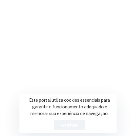
Onde estamos
R. Ulisses Escobar, 30 – Centro, Itapeva/MG
Secretarias
Institucional
Assistência Social
Sobre a Prefeitura
Educação
Notícias
Esportes
Portal Transparência
Saúde
Licitações
Este portal utiliza cookies essenciais para
Obras
garantir o funcionamento adequado e
melhorar sua experiência de navegação.
Aceitar
Prefeitura de Itapeva – ©2026 Todos os Direitos Reservados