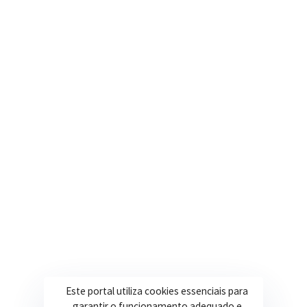
Nosso e-mail
contato@itapeva.mg.gov.br
Onde estamos
R. Ulisses Escobar, 30 – Centro, Itapeva/MG
Secretarias
Institucional
Assistência Social
Sobre a Prefeitura
Educação
Notícias
Esportes
Portal Transparência
Saúde
Licitações
Este portal utiliza cookies essenciais para
Obras
garantir o funcionamento adequado e