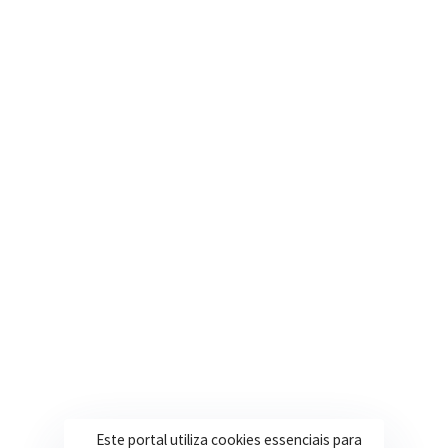
Contatos
Segunda a Sexta: 08h às 17h
(35) 3616-0880
Nosso e-mail
contato@itapeva.mg.gov.br
Onde estamos
R. Ulisses Escobar, 30 – Centro, Itapeva/MG
Secretarias
Institucional
Assistência Social
Sobre a Prefeitura
Educação
Notícias
Este portal utiliza cookies essenciais para