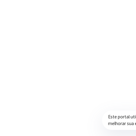
Trabalhando com transparência e dedicação
para promover qualidade de vida,
desenvolvimento e oportunidades para a
população.
Este portal ut
melhorar sua 
Prefeitura de Itapeva – ©2026 Todos os Direitos Reservados