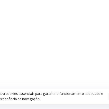
Contatos
Secretar
Segunda a Sexta: 08h às 17h
Assistência 
(35) 3616-0880
Educação
Nosso e-mail
Esportes
contato@itapeva.mg.gov.br
Saúde
Onde estamos
Obras
R. Ulisses Escobar, 30 – Centro,
Itapeva/MG
iliza cookies essenciais para garantir o funcionamento adequado e
experiência de navegação.
Pol