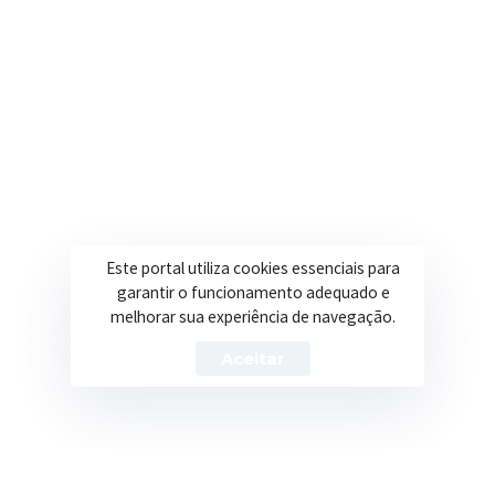
Onde estamos
R. Ulisses Escobar, 30 – Centro, Itapeva/MG
Secretarias
Institucional
Assistência Social
Sobre a Prefeitura
Educação
Notícias
Este portal utiliza cookies essenciais para
garantir o funcionamento adequado e
Esportes
Portal Transparência
melhorar sua experiência de navegação.
Saúde
Licitações
Aceitar
Obras
Prefeitura de Itapeva – ©2026 Todos os Direitos Reservados