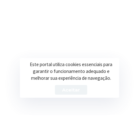
Secretarias
Institucional
Assistência Social
Sobre a Prefeitura
Educação
Notícias
Este portal utiliza cookies essenciais para
garantir o funcionamento adequado e
Esportes
Portal Transparência
melhorar sua experiência de navegação.
Saúde
Licitações
Aceitar
Obras
Prefeitura de Itapeva – ©2026 Todos os Direitos Reservados