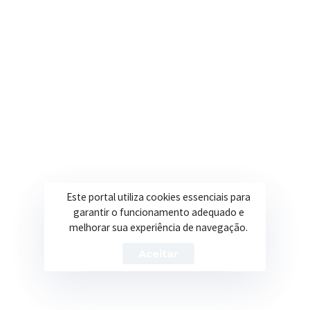
fotocópia do cartão de
cadastramento no
Caso não possua o cartão, ir à agen
PIS/PASEP (se
documento que comprove o cadast
possuir);
· 2 fotografias 3×4
recentes;
Este portal utiliza cookies essenciais para
garantir o funcionamento adequado e
melhorar sua experiência de navegação.
· original e
Aceitar
fotocópia do Título de
Eleitor com o
comprovante de
Quem não tiver o comprovante da úl