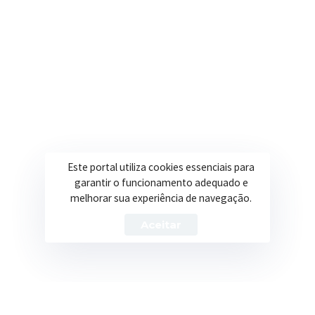
Secretarias
Institucional
Assistência Social
Sobre a Prefeitura
Educação
Notícias
Esportes
Portal Transparência
Este portal utiliza cookies essenciais para
Saúde
Licitações
garantir o funcionamento adequado e
melhorar sua experiência de navegação.
Obras
Aceitar
Prefeitura de Itapeva – ©2026 Todos os Direitos Reservados
Política de Privacidade
Termos de Uso