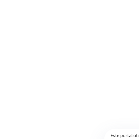
Trabalhando com transparência e dedicação
para promover qualidade de vida,
desenvolvimento e oportunidades para a
população.
Este portal ut