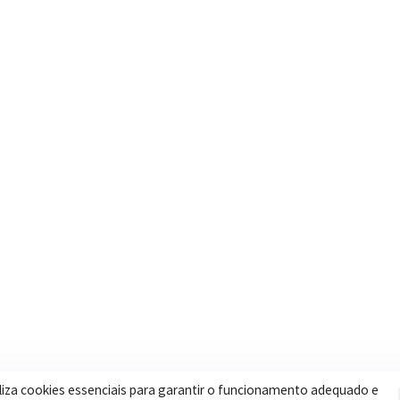
Contatos
Secretar
Segunda a Sexta: 08h às 17h
Assistência 
(35) 3616-0880
Educação
Nosso e-mail
Esportes
contato@itapeva.mg.gov.br
Saúde
Onde estamos
Obras
R. Ulisses Escobar, 30 – Centro,
Itapeva/MG
iliza cookies essenciais para garantir o funcionamento adequado e