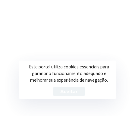
Secretarias
Institucional
Assistência Social
Sobre a Prefeitura
Educação
Notícias
Esportes
Portal Transparência
Este portal utiliza cookies essenciais para
garantir o funcionamento adequado e
Saúde
Licitações
melhorar sua experiência de navegação.
Obras
Aceitar
Prefeitura de Itapeva – ©2026 Todos os Direitos Reservados
Política de Privacidade
Termos de Uso